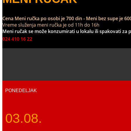
Cena Meni ručka po osobi je 700 din - Meni bez supe j
Vreme služenja meni ručka je od 11h do 16h
Meni ručak se može konzumirati u lokalu ili spakovati za 
024 410 16 22
PONEDELJAK
03.08.