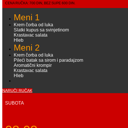
CENA RUČKA: 700 DIN, BEZ SUPE 600 DIN.
Meni 1
Krem čorba od luka
Slatki kupus sa svinjetinom
Krastavac salata
Hleb
Meni 2
Krem čorba od luka
Pileći batak sa sirom i paradajzom
Aromatični krompir
Krastavac salata
Hleb
NARUČI RUČAK
SUBOTA