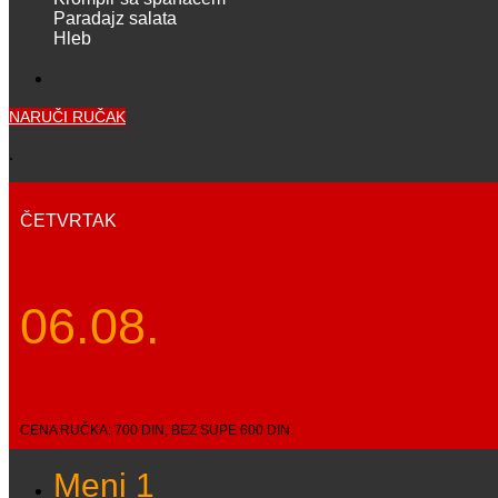
Paradajz salata
Hleb
NARUČI RUČAK
.
ČETVRTAK
06.08.
CENA RUČKA: 700 DIN, BEZ SUPE 600 DIN.
Meni 1