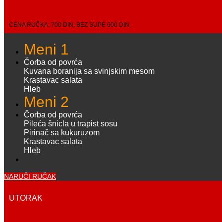
CENA RUČKA: 700 DIN, BEZ SUPE 600 DIN.
Meni 1
Čorba od povrća
Kuvana boranija sa svinjskim mesom
Krastavac salata
Hleb
Meni 2
Čorba od povrća
Pileća šnicla u trapist sosu
Pirinač sa kukuruzom
Krastavac salata
Hleb
NARUČI RUČAK
UTORAK