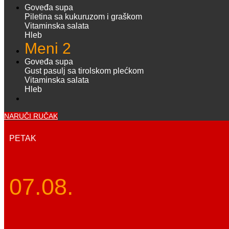
Goveđa supa
Piletina sa kukuruzom i graškom
Vitaminska salata
Hleb
Meni 2
Goveđa supa
Gust pasulj sa tirolskom plećkom
Vitaminska salata
Hleb
NARUČI RUČAK
PETAK
07.08.