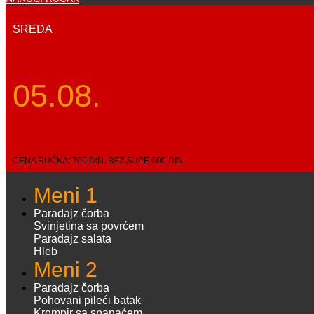
SREDA
05.08.
CENA RUČKA: 700 DIN, BEZ SUPE 600 DIN.
Meni 1
Paradajz čorba
Svinjetina sa povrćem
Paradajz salata
Hleb
Meni 2
Paradajz čorba
Pohovani pileći batak
Krompir sa spanaćem