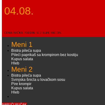
04.08.
CENA RUČKA: 700 DIN, BEZ SUPE 600 DIN.
Meni 1
Bistra pileća supa
Pileći paprikaš sa krompirom bez kostiju
Kupus salata
Hleb
Meni 2
Bistra pileća supa
Svinjska šnicla u lovačkom sosu
Pire krompir
Kupus salata
Hleb
NARUČI RUČAK